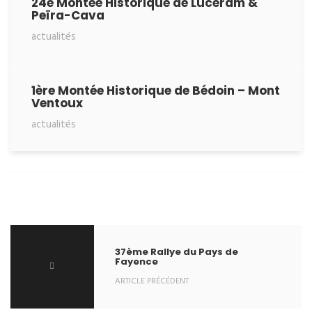
24e Montée Historique de Lucéram &
Peïra-Cava
actualités
1ère Montée Historique de Bédoin – Mont
Ventoux
actualités
37ème Rallye du Pays de
Fayence
ARTICLE PRÉCÉDENT