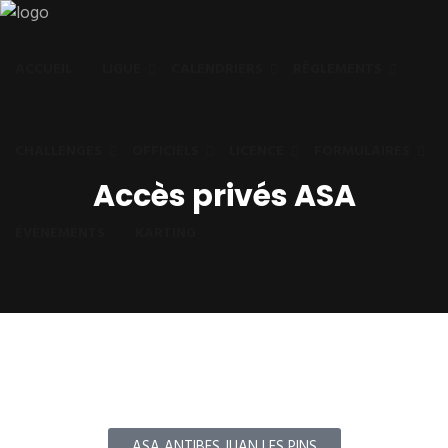
ACCUEIL
LIGUE
CALENDRIERS
RÈGLEMENTS
CHALLENGES
OFFICIELS
LICENCE
FORMULAIRES
Accès privés ASA
ÉVÈNEMENTS
KARTING
ASA ANTIBES JUAN LES PINS