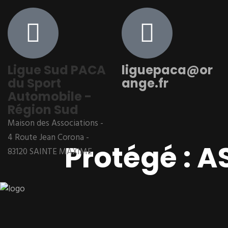
Ligue Sud PACA
liguepaca@or
du Sport
ange.fr
Automobile -
Région Sud
Maison des Associations -
4 Route Jean Corona -
Protégé : 
83120 SAINTE MAXIME