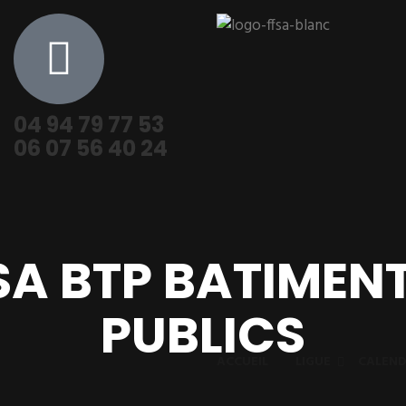
04 94 79 77 53
06 07 56 40 24
ASA BTP BATIME
PUBLICS
ACCUEIL
LIGUE
CALEND