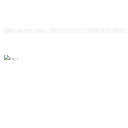
Ligue Sud PACA du Sport Automobile - Région Sud
Maison des Associations - 4 Route Jean Corona - 83120 SAINTE MAXIM
ACCUEIL
LIGUE
Commissai
EN