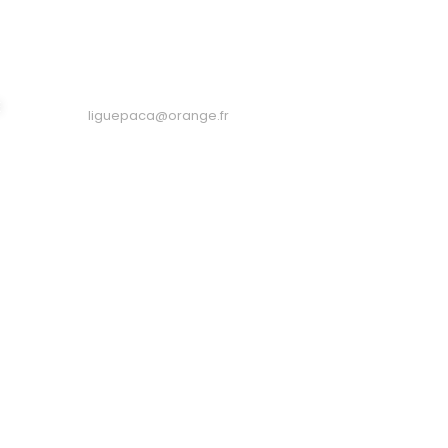
04 94 79 77 53
E
liguepaca@orange.fr
06 07 56 40 24
CALENDRIERS
RÈGLEMENTS
CHALLENGES
OFFICIELS
re EICOB-
COC